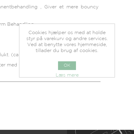
anentbehandling , Giver et mere bouncy
erm Behandling
Cookies hjælper os med at holde
styr på varekurv og andre services.
Ved at benytte vores hjemmeside,
tillader du brug af cookies.
ukt. (ca 10-20 ml. )
fter med vand.
OK
Læs mere