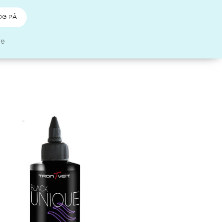
OG PÅ
re