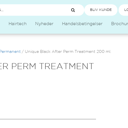
BLIV KUNDE
L
Hairtech
Nyheder
Handelsbetingelser
Brochu
Permanent
/
Unique Black After Perm Treatment 200 ml.
ER PERM TREATMENT