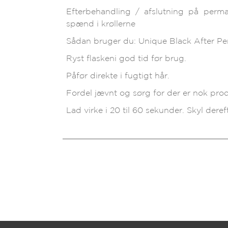
Efterbehandling / afslutning på perm
spænd i krøllerne
Sådan bruger du: Unique Black After P
Ryst flaskeni god tid før brug.
Påfør direkte i fugtigt hår.
Fordel jævnt og sørg for der er nok prod
Lad virke i 20 til 60 sekunder. Skyl dere