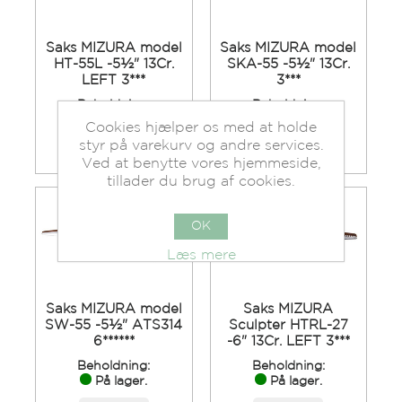
Saks MIZURA model
Saks MIZURA model
HT-55L -5½" 13Cr.
SKA-55 -5½" 13Cr.
LEFT 3***
3***
Beholdning:
Beholdning:
På lager.
På lager.
Cookies hjælper os med at holde
styr på varekurv og andre services.
Se mere
Se mere
Ved at benytte vores hjemmeside,
tillader du brug af cookies.
OK
Læs mere
Saks MIZURA model
Saks MIZURA
SW-55 -5½" ATS314
Sculpter HTRL-27
6******
-6" 13Cr. LEFT 3***
Beholdning:
Beholdning:
På lager.
På lager.