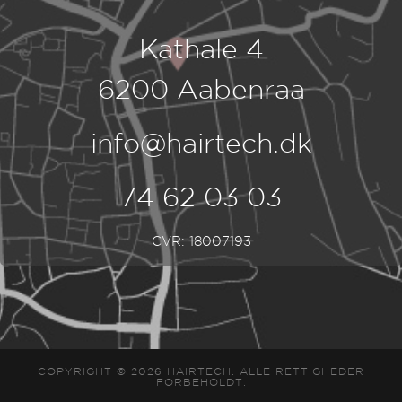
Kathale 4
6200 Aabenraa
info@hairtech.dk
74 62 03 03
CVR: 18007193
COPYRIGHT © 2026 HAIRTECH. ALLE RETTIGHEDER
FORBEHOLDT.