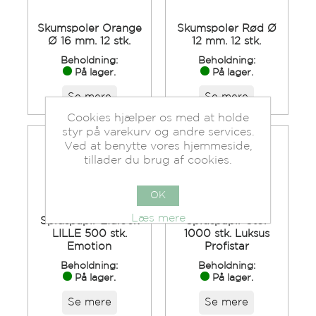
Skumspoler Orange
Skumspoler Rød Ø
Ø 16 mm. 12 stk.
12 mm. 12 stk.
Beholdning:
Beholdning:
På lager.
På lager.
Se mere
Se mere
Cookies hjælper os med at holde
styr på varekurv og andre services.
Ved at benytte vores hjemmeside,
tillader du brug af cookies.
OK
Læs mere
Spidspapir Efalock
Spidspapir Stor
LILLE 500 stk.
1000 stk. Luksus
Emotion
Profistar
Beholdning:
Beholdning:
På lager.
På lager.
Se mere
Se mere