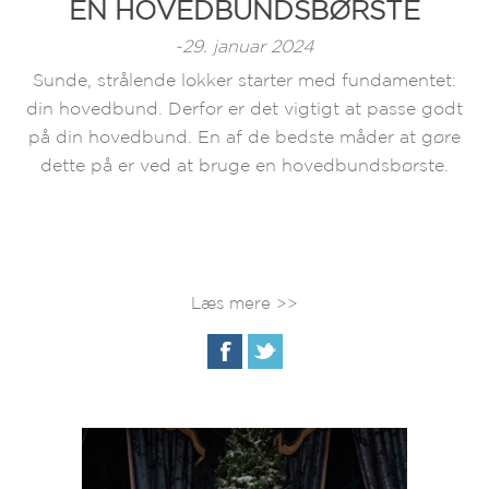
EN HOVEDBUNDSBØRSTE
-29. januar 2024
Sunde, strålende lokker starter med fundamentet:
din hovedbund. Derfor er det vigtigt at passe godt
på din hovedbund. En af de bedste måder at gøre
dette på er ved at bruge en hovedbundsbørste.
Læs mere >>