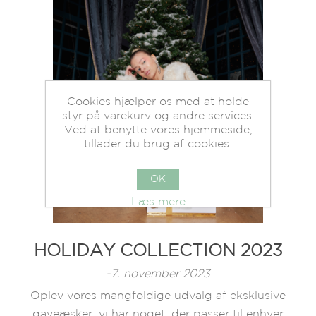
Cookies hjælper os med at holde
styr på varekurv og andre services.
Ved at benytte vores hjemmeside,
tillader du brug af cookies.
OK
Læs mere
HOLIDAY COLLECTION 2023
-7. november 2023
Oplev vores mangfoldige udvalg af eksklusive
gaveæsker, vi har noget, der passer til enhver