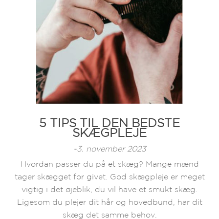
5 TIPS TIL DEN BEDSTE
SKÆGPLEJE
-3. november 2023
Hvordan passer du på et skæg? Mange mænd
tager skægget for givet. God skægpleje er meget
vigtig i det øjeblik, du vil have et smukt skæg.
Ligesom du plejer dit hår og hovedbund, har dit
skæg det samme behov.