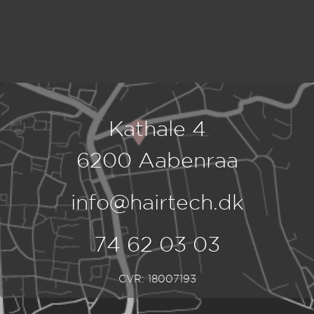
Kathale 4
6200 Aabenraa
info@hairtech.dk
74 62 03 03
CVR: 18007193