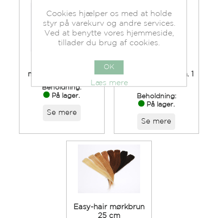
Cookies hjælper os med at holde
styr på varekurv og andre services.
Ved at benytte vores hjemmeside,
tillader du brug af cookies.
Easy-hair
Easy-hair
OK
mellembrun 25 cm
mellembrun 45 cm. 1
Læs mere
clips
Beholdning:
På lager.
Beholdning:
På lager.
Se mere
Se mere
Easy-hair mørkbrun
25 cm