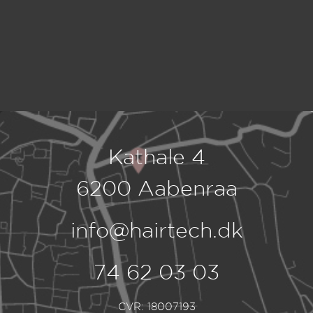
Kathale 4
6200 Aabenraa
info@hairtech.dk
74 62 03 03
CVR: 18007193