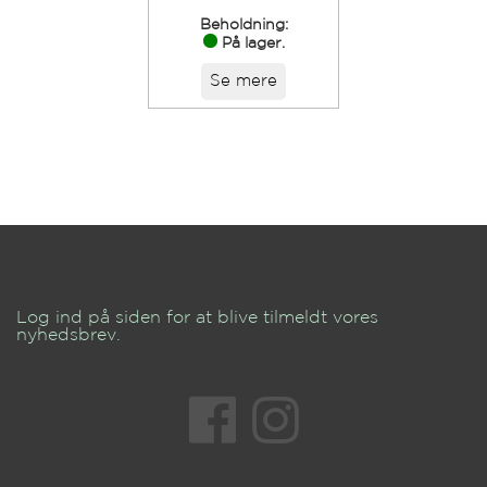
Beholdning:
På lager.
Se mere
Log ind på siden for at blive tilmeldt vores
nyhedsbrev.