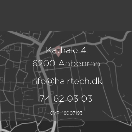
Kathale 4
6200 Aabenraa
info@hairtech.dk
74 62 03 03
CVR: 18007193