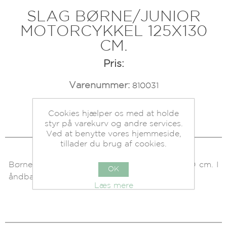
SLAG BØRNE/JUNIOR
MOTORCYKKEL 125X130
CM.
Pris:
Varenummer:
810031
Beholdning:
På lager.
Cookies hjælper os med at holde
styr på varekurv og andre services.
Ved at benytte vores hjemmeside,
tillader du brug af cookies.
Børnekappe med hægtelukning. Mål 125 x 130 cm. I
OK
åndbar materiale.
Læs mere