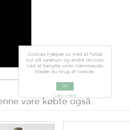
Cookies hjælper os med at holde
styr på varekurv og andre services.
Ved at benytte vores hjemmeside,
tillader du brug af cookies.
OK
Læs mere
enne vare købte også