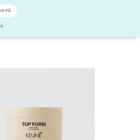
OG PÅ
re