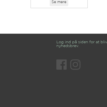
Se mere
Log ind på siden for at bliv
nyhedsbrev.