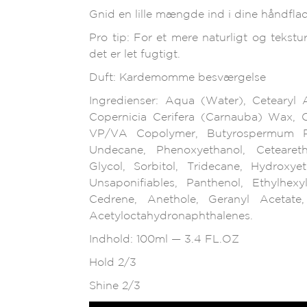
Gnid en lille mængde ind i dine håndflad
Pro tip: For et mere naturligt og tekstu
det er let fugtigt.
Duft: Kardemomme besværgelse
Ingredienser: Aqua (Water), Cetearyl A
Copernicia Cerifera (Carnauba) Wax, C
VP/VA Copolymer, Butyrospermum Par
Undecane, Phenoxyethanol, Cetearet
Glycol, Sorbitol, Tridecane, Hydroxye
Unsaponifiables, Panthenol, Ethylhex
Cedrene, Anethole, Geranyl Acetate,
Acetyloctahydronaphthalenes.
Indhold: 100ml — 3.4 FL.OZ
Hold 2/3
Shine 2/3