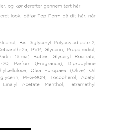
er, og kør derefter gennem tørt hår.
reret look, påfør Top Form på dit hår, når
lcohol, Bis-Diglyceryl Polyacyladipate-2,
eteareth-25, PVP, Glycerin, Propanediol,
kii (Shea) Butter, Glyceryl Rosinate,
h-20, Parfum (Fragrance), Dipropylene
thylcellulose, Olea Europaea (Olive) Oil
ylglycerin, PEG-90M, Tocopherol, Acetyl
 Linalyl Acetate, Menthol, Tetramethyl