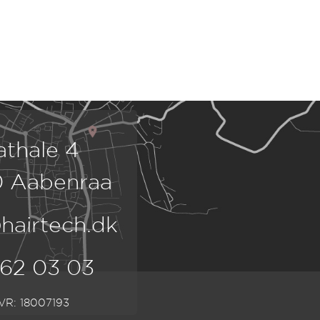
athale 4
 Aabenraa
hairtech.dk
 62 03 03
VR: 18007193