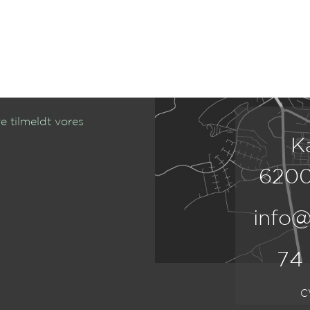
e tilmeldt vores
K
6200
info@
74
C