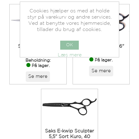
Cookies hjælper os med at holde
styr på varekurv og andre services.
Ved at benytte vores hjemmeside,
tillader du brug af cookies.
OK
Saks Orginal Eco
Saks Orginal Eco 6"
5½"
Læs mere
Beholdning:
På lager.
Beholdning:
På lager.
Se mere
Se mere
Saks E-kwip Sculpter
5,5" Sort Kuro, 40