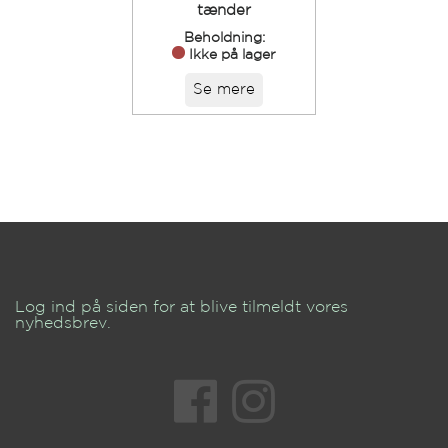
tænder
Beholdning:
Ikke på lager
Se mere
Log ind på siden for at blive tilmeldt vores
nyhedsbrev.