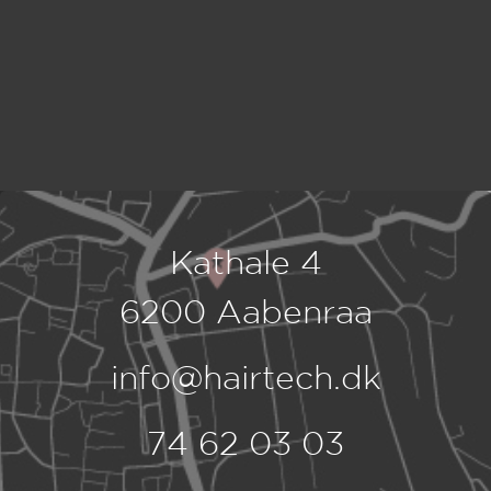
Kathale 4
6200 Aabenraa
info@hairtech.dk
74 62 03 03