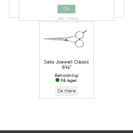
OK
Se mere
Se mere
Læs mere
Saks Joewell Classic
6½"
Beholdning:
På lager.
Se mere