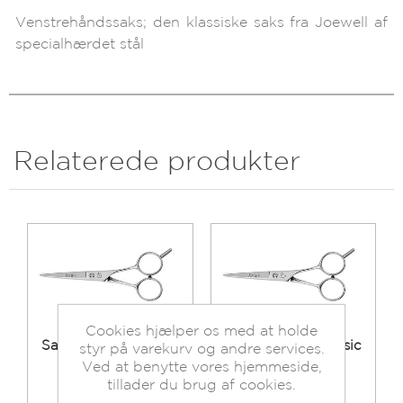
Venstrehåndssaks; den klassiske saks fra Joewell af
specialhærdet stål
Relaterede produkter
Cookies hjælper os med at holde
Saks Joewell Classic
Saks Joewell Classic
styr på varekurv og andre services.
6"
4½"
Ved at benytte vores hjemmeside,
tillader du brug af cookies.
Beholdning:
Beholdning:
Ikke på lager
Ikke på lager