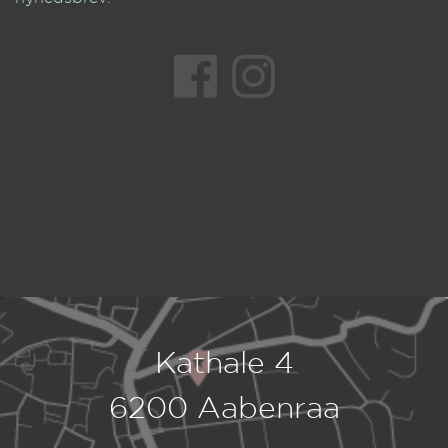
Kathale 4
6200 Aabenraa