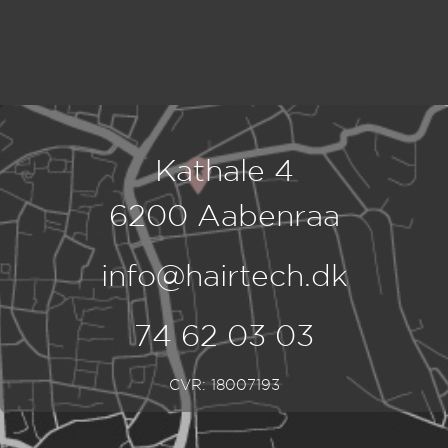
Kathale 4
6200 Aabenraa
info@hairtech.dk
74 62 03 03
CVR: 18007193