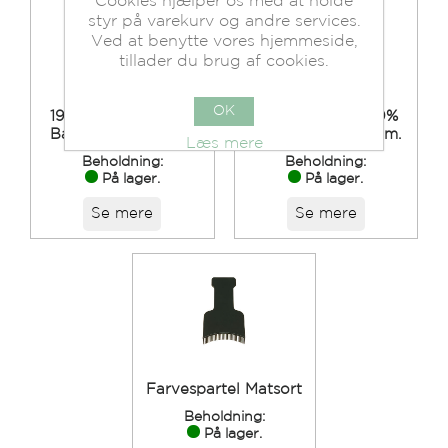
Cookies hjælper os med at holde
styr på varekurv og andre services.
Ved at benytte vores hjemmeside,
tillader du brug af cookies.
OK
1922 Shaving Brush
Barberkost af 100%
Barber Kost 21 mm.
Svinebørster 18 mm.
Læs mere
Beholdning:
Beholdning:
På lager.
På lager.
Se mere
Se mere
Farvespartel Matsort
Beholdning:
På lager.