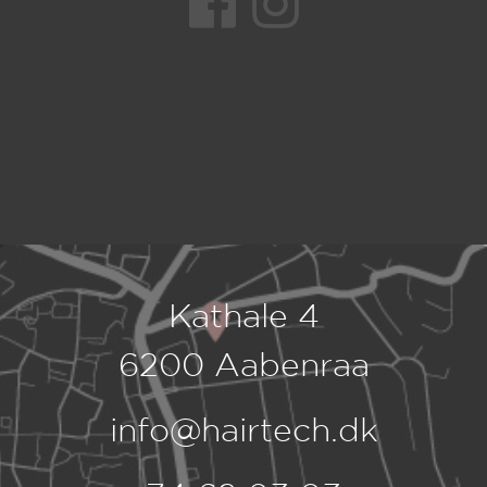
Kathale 4
6200 Aabenraa
info@hairtech.dk