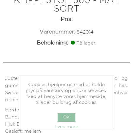
KLIPPESTOL 360 - MAT
SORT
Pris:
Varenummer:
842014
Beholdning:
På lager.
Justerbar sadelstol med gaslift. Smal bund og
Cookies hjælper os med at holde
gummihjul for jævn overgang uden støj eller has.
styr på varekurv og andre services.
Sæde i slidstærkt PU-læder. Du kan sidde i enhver
Ved at benytte vores hjemmeside,
retning, du ønsker.
tillader du brug af cookies.
Fordele:
Bund: ø 52 cm
OK
Hjul: Deluxe gummihjul med låsering
Læs mere
Gasløft: mellem