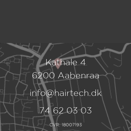
Kathale 4
6200 Aabenraa
info@hairtech.dk
74 62 03 03
CVR: 18007193