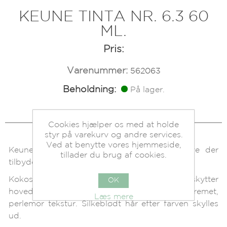
KEUNE TINTA NR. 6.3 60
ML.
Pris:
Varenummer:
562063
Beholdning:
På lager.
Cookies hjælper os med at holde
styr på varekurv og andre services.
Ved at benytte vores hjemmeside,
Keune Tinta farve er en permanent hårfarve der
tillader du brug af cookies.
tilbyder 100% dækning af grå hår.
Kokosnød oliebaseret creme, som beskytter
OK
hovedbunden. Samtidig giver den en cremet,
Læs mere
perlemor tekstur. Silkeblødt hår efter farven skylles
ud.