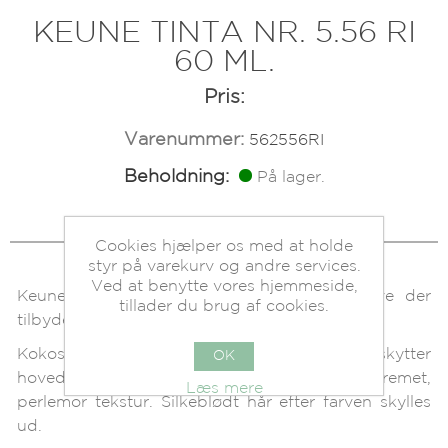
KEUNE TINTA NR. 5.56 RI
60 ML.
Pris:
Varenummer:
562556RI
Beholdning:
På lager.
Cookies hjælper os med at holde
styr på varekurv og andre services.
Ved at benytte vores hjemmeside,
Keune Tinta farve er en permanent hårfarve der
tillader du brug af cookies.
tilbyder 100% dækning af grå hår.
Kokosnød oliebaseret creme, som beskytter
OK
hovedbunden. Samtidig giver den en cremet,
Læs mere
perlemor tekstur. Silkeblødt hår efter farven skylles
ud.