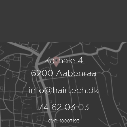
Kathale 4
6200 Aabenraa
info@hairtech.dk
74 62 03 03
CVR: 18007193