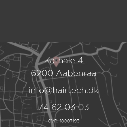
Kathale 4
6200 Aabenraa
info@hairtech.dk
74 62 03 03
CVR: 18007193