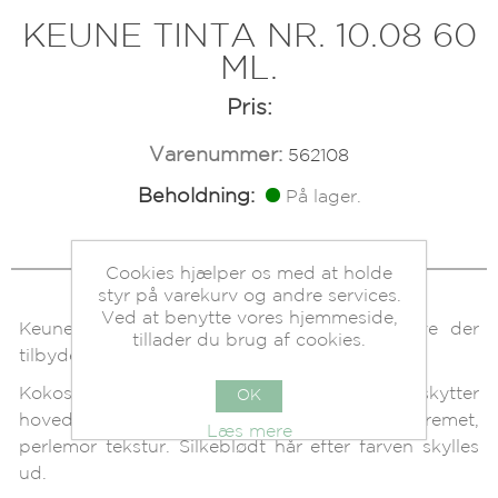
KEUNE TINTA NR. 10.08 60
ML.
Pris:
Varenummer:
562108
Beholdning:
På lager.
Cookies hjælper os med at holde
styr på varekurv og andre services.
Ved at benytte vores hjemmeside,
Keune Tinta farve er en permanent hårfarve der
tillader du brug af cookies.
tilbyder 100% dækning af grå hår.
Kokosnød oliebaseret creme, som beskytter
OK
hovedbunden. Samtidig giver den en cremet,
Læs mere
perlemor tekstur. Silkeblødt hår efter farven skylles
ud.