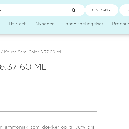
BLIV KUNDE
L
Hairtech
Nyheder
Handelsbetingelser
Brochu
/
Keune Semi Color 6.37 60 ml.
.37 60 ML.
den ammoniak som dækker op til 70% grå