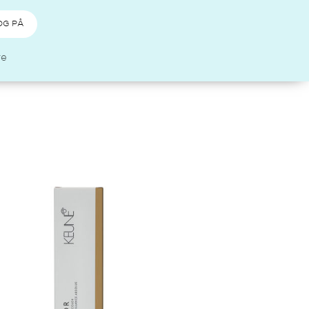
OG PÅ
re