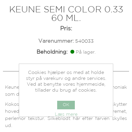
KEUNE SEMI COLOR 0.33
60 ML.
Pris:
Varenummer:
540033
Beholdning:
På lager.
Cookies hjælper os med at holde
styr på varekurv og andre services.
Ved at benytte vores hjemmeside,
Keune Semi farve er en skyllefarve uden ammoniak
tillader du brug af cookies.
som dækker op til 70% grå hår.
Kokosnød oliebaseret creme, som beskytter
OK
hovedbunden. Samtidig giver den en cremet,
Læs mere
perlemor tekstur. Silkeblødt hår efter farven skylles
ud.