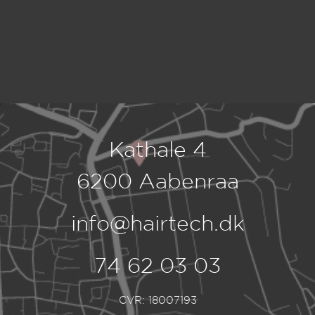
Kathale 4
6200 Aabenraa
info@hairtech.dk
74 62 03 03
CVR: 18007193