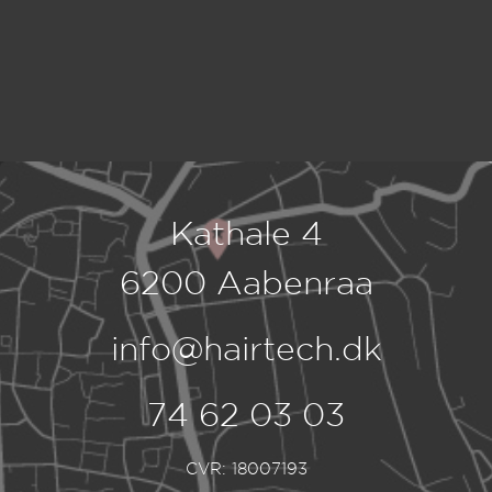
Kathale 4
6200 Aabenraa
info@hairtech.dk
74 62 03 03
CVR: 18007193