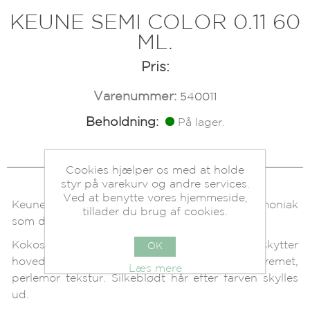
KEUNE SEMI COLOR 0.11 60
ML.
Pris:
Varenummer:
540011
Beholdning:
På lager.
Cookies hjælper os med at holde
styr på varekurv og andre services.
Ved at benytte vores hjemmeside,
Keune Semi farve er en skyllefarve uden ammoniak
tillader du brug af cookies.
som dækker op til 70% grå hår.
Kokosnød oliebaseret creme, som beskytter
OK
hovedbunden. Samtidig giver den en cremet,
Læs mere
perlemor tekstur. Silkeblødt hår efter farven skylles
ud.