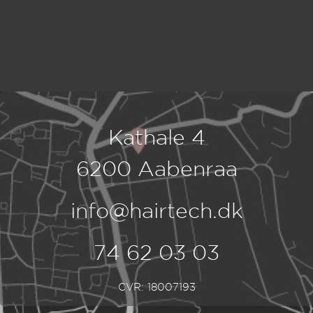
Kathale 4
6200 Aabenraa
info@hairtech.dk
74 62 03 03
CVR: 18007193