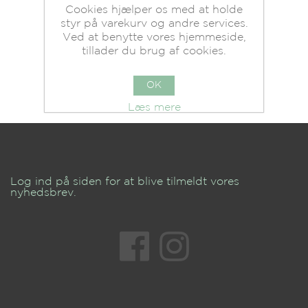
Cookies hjælper os med at holde
styr på varekurv og andre services.
Ved at benytte vores hjemmeside,
tillader du brug af cookies.
OK
Læs mere
Log ind på siden for at blive tilmeldt vores
nyhedsbrev.