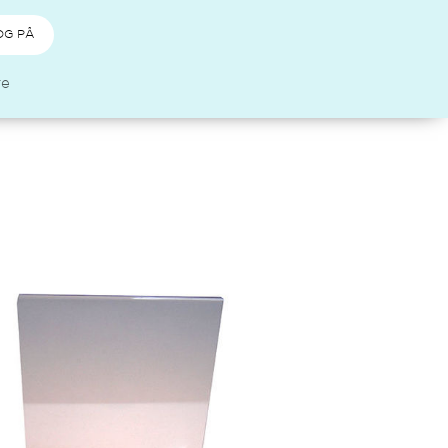
OG PÅ
re