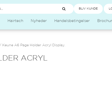
BLIV KUNDE
L
Hairtech
Nyheder
Handelsbetingelser
Brochu
/
Keune A6 Page Holder Acryl Display.
LDER ACRYL