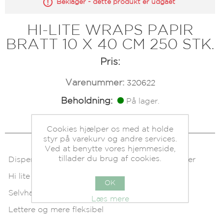
Beklager - dette produkt er udgået
HI-LITE WRAPS PAPIR
BRATT 10 X 40 CM 250 STK.
Pris:
Varenummer:
320622
Beholdning:
På lager.
Cookies hjælper os med at holde
styr på varekurv og andre services.
Ved at benytte vores hjemmeside,
tillader du brug af cookies.
Dispenseræske med 250 stk. High-Light-strimler
Hi lite wraps til highlights og farver
OK
Selvhæftende folie
Læs mere
Lettere og mere fleksibel