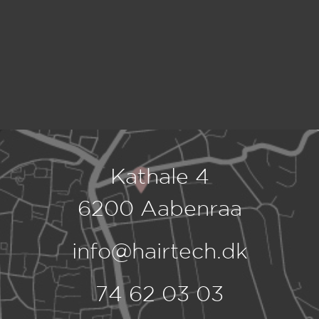
Kathale 4
6200 Aabenraa
info@hairtech.dk
74 62 03 03