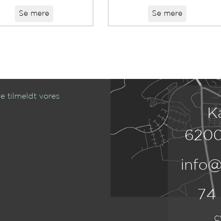
Se mere
Se mere
e tilmeldt vores
K
6200
info@
74
C