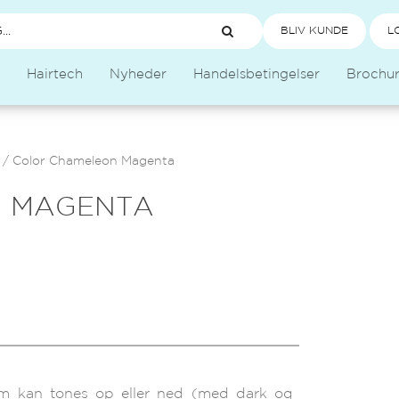
BLIV KUNDE
L
Hairtech
Nyheder
Handelsbetingelser
Brochu
/
Color Chameleon Magenta
 MAGENTA
om kan tones op eller ned (med dark og