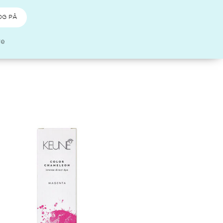
OG PÅ
re