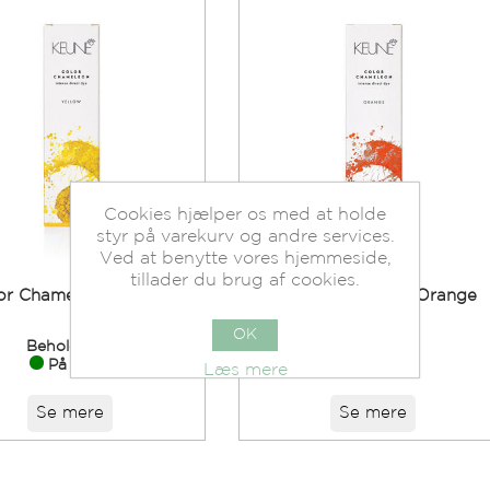
Cookies hjælper os med at holde
styr på varekurv og andre services.
Ved at benytte vores hjemmeside,
tillader du brug af cookies.
or Chameleon Yellow
Color Chameleon Orange
OK
Beholdning:
Beholdning:
På lager.
På lager.
Læs mere
Se mere
Se mere