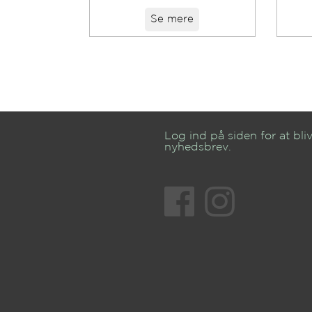
Se mere
Log ind på siden for at bliv
nyhedsbrev.