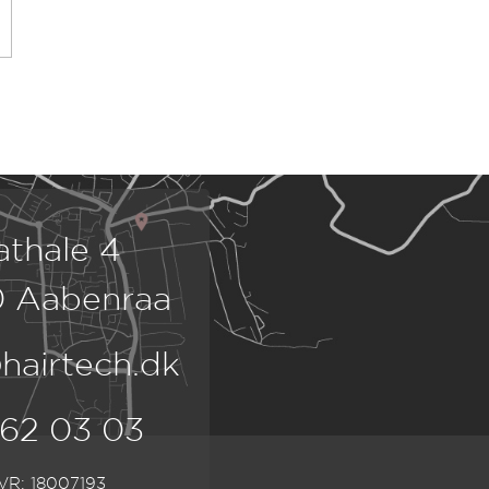
athale 4
 Aabenraa
hairtech.dk
 62 03 03
VR: 18007193