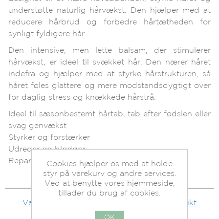
understøtte naturlig hårvækst. Den hjælper med at
reducere hårbrud og forbedre hårtætheden for
synligt fyldigere hår.
Den intensive, men lette balsam, der stimulerer
hårvækst, er ideel til svækket hår. Den nærer håret
indefra og hjælper med at styrke hårstrukturen, så
håret føles glattere og mere modstandsdygtigt over
for daglig stress og knækkede hårstrå.
Ideel til sæsonbestemt hårtab, tab efter fødslen eller
svag genvækst
Styrker og forstærker
Udreder og blødgør
Reparerer skader fra styling
Cookies hjælper os med at holde
styr på varekurv og andre services.
Ved at benytte vores hjemmeside,
tillader du brug af cookies.
Vær den første til at bedømme dette produkt
OK