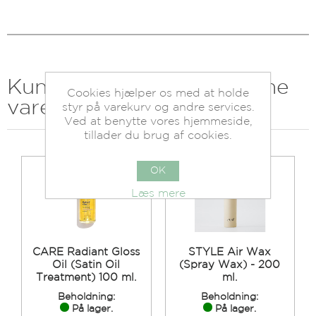
Kunder der har købt denne
Cookies hjælper os med at holde
vare købte også
styr på varekurv og andre services.
Ved at benytte vores hjemmeside,
tillader du brug af cookies.
OK
Læs mere
CARE Radiant Gloss
STYLE Air Wax
Oil (Satin Oil
(Spray Wax) - 200
Treatment) 100 ml.
ml.
Beholdning:
Beholdning:
På lager.
På lager.