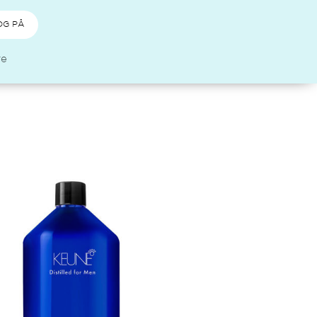
OG PÅ
re